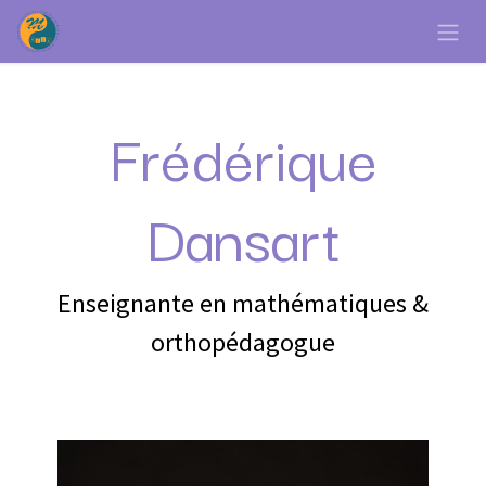
Se rendre au contenu
Frédérique
Dansart
Enseignante en mathématiques &
orthopédagogue